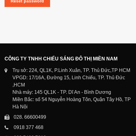
Reset password
CÔNG TY TNHH CHIẾU SÁNG ĐÔ THỊ MIỀN NAM
Trụ sở: 224, QL1K, P.Linh Xuân, TP. Thủ Đức,TP HCM
VPGD: 17/16A, Đường 15, Linh Chiểu, TP. Thủ Đức
,HCM
Nhà máy: 145 QL1K - TP. Dĩ An - Bình Dương
Miền Bắc: số 54 Nguyễn Hoàng Tôn, Quận Tây Hồ, TP
Hà Nội
028. 66600499
0918 377 468