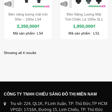
Đèn năng lượng mặt trời
Đèn Năng Lượng Mặt
50w – 100w LS4
Trời Chiếc Lá 100w SL1
2,350,000
₫
1,950,000
₫
Mã sản phẩm: LS4
Mã sản phẩm : LS1
Showing all 4 results
CÔNG TY TNHH CHIẾU SÁNG ĐÔ THỊ MIỀN NAM
Trụ sở: 224, QL1K, P.Linh Xuân, TP. Thủ Đức,TP HCM
VPGD: 17/16A, Đường 15, Linh Chiểu, TP. Thủ Đức