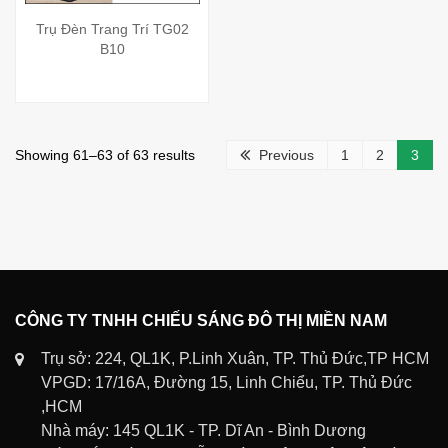
Trụ Đèn Trang Trí TG02
B10
Showing 61–63 of 63 results
Previous
1
2
3
CÔNG TY TNHH CHIẾU SÁNG ĐÔ THỊ MIỀN NAM
Trụ sở: 224, QL1K, P.Linh Xuân, TP. Thủ Đức,TP HCM
VPGD: 17/16A, Đường 15, Linh Chiểu, TP. Thủ Đức
,HCM
Nhà máy: 145 QL1K - TP. Dĩ An - Bình Dương