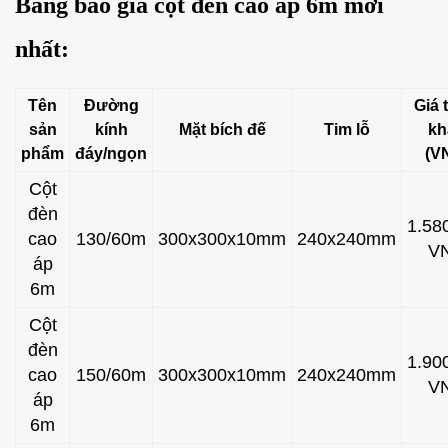
Bảng báo giá cột đèn cao áp 6m mới
nhất:
Tên
Đường
Giá 
sản
kính
Mặt bích đế
Tim lỗ
kh
phẩm
đáy/ngọn
(V
Cột
đèn
1.58
cao
130/60m
300x300x10mm
240x240mm
V
áp
6m
Cột
đèn
1.90
cao
150/60m
300x300x10mm
240x240mm
V
áp
6m