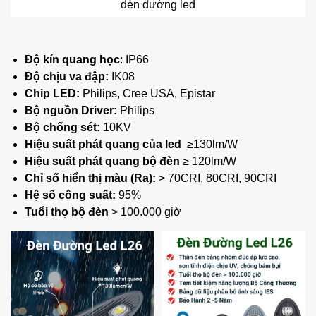
đèn đường led
Độ kín quang học
: IP66
Độ chịu va đập:
IK08
Chip LED:
Philips, Cree USA, Epistar
Bộ nguồn Driver:
Philips
Bộ chống sét:
10KV
Hiệu suất phát quang của led
≥130lm/W
Hiệu suất phát quang bộ đèn
≥ 120lm/W
Chỉ số hiển thị màu (Ra):
> 70CRI, 80CRI, 90CRI
Hệ số công suất:
95%
Tuổi thọ bộ đèn
> 100.000 gi
ờ