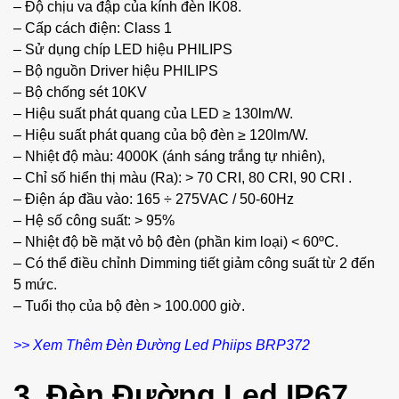
– Độ chịu va đập của kính đèn IK08.
– Cấp cách điện: Class 1
– Sử dụng chíp LED hiệu PHILIPS
– Bộ nguồn Driver hiệu PHILIPS
– Bộ chống sét 10KV
– Hiệu suất phát quang của LED ≥ 130lm/W.
– Hiệu suất phát quang của bộ đèn ≥ 120lm/W.
– Nhiệt độ màu: 4000K (ánh sáng trắng tự nhiên),
– Chỉ số hiển thị màu (Ra): > 70 CRI, 80 CRI, 90 CRI .
– Điện áp đầu vào: 165 ÷ 275VAC / 50-60Hz
– Hệ số công suất: > 95%
– Nhiệt độ bề mặt vỏ bộ đèn (phần kim loại) < 60ºC.
– Có thể điều chỉnh Dimming tiết giảm công suất từ 2 đến
5 mức.
– Tuổi thọ của bộ đèn > 100.000 giờ.
>> Xem Thêm Đèn Đường Led Phiips BRP372
3. Đèn Đường Led IP67