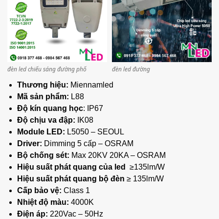
đèn led chiếu sáng đường phố
đèn led đường
Thương hiệu:
Miennamled
Mã sản phẩm:
L88
Độ kín quang học
: IP67
Độ chịu va đập:
IK08
Module LED:
L5050 – SEOUL
Driver:
Dimming 5 cấp – OSRAM
Bộ chống sét:
Max 20KV 20KA – OSRAM
Hiệu suất phát quang của led
≥135lm/W
Hiệu suất phát quang bộ đèn
≥ 135lm/W
Cấp bảo vệ:
Class 1
Nhiệt độ màu:
4000K
Điện áp:
220Vac – 50Hz