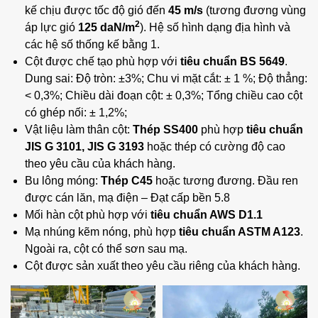
kế chịu được tốc độ gió đến
45 m/s
(tương đương vùng
2
áp lực gió
125 daN/m
). Hệ số hình dạng địa hình và
các hệ số thống kế bằng 1.
Cột được chế tạo phù hợp với
tiêu chuẩn BS 5649
.
Dung sai: Độ tròn: ±3%; Chu vi mặt cắt: ± 1 %; Độ thẳng:
< 0,3%; Chiều dài đoạn cột: ± 0,3%; Tổng chiều cao cột
có ghép nối: ± 1,2%;
Vật liệu làm thân cột:
Thép SS400
phù hợp
tiêu chuẩn
JIS G 3101, JIS G 3193
hoặc thép có cường độ cao
theo yêu cầu của khách hàng.
Bu lông móng:
Thép C45
hoặc tương đương. Đầu ren
được cán lăn, mạ điện – Đạt cấp bền 5.8
Mối hàn cột phù hợp với
tiêu chuẩn AWS D1.1
Mạ nhúng kẽm nóng, phù hợp
tiêu chuẩn ASTM A123
.
Ngoài ra, cột có thể sơn sau mạ.
Cột được sản xuất theo yêu cầu riêng của khách hàng.