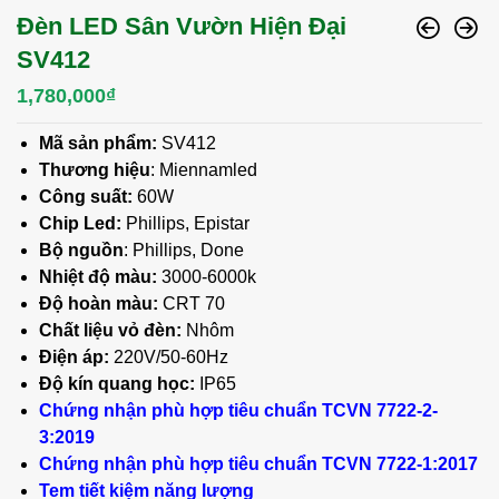
Đèn LED Sân Vườn Hiện Đại
SV412
1,780,000
₫
Mã sản phẩm:
SV412
Thương hiệu
: Miennamled
Công suất:
60W
Chip Led:
Phillips, Epistar
Bộ nguồn
: Phillips, Done
Nhiệt độ màu:
3000-6000k
Độ hoàn màu:
CRT 70
Chất liệu vỏ đèn:
Nhôm
Điện áp:
220V/50-60Hz
Độ kín quang học:
IP65
Chứng nhận phù hợp tiêu chuẩn TCVN 7722-2-
3:2019
Chứng nhận phù hợp tiêu chuẩn TCVN 7722-1:2017
Tem tiết kiệm năng lượng