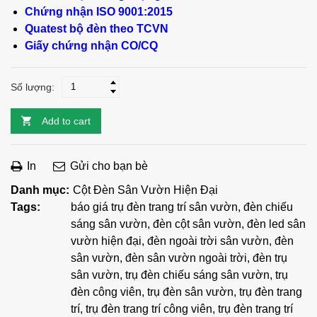
Chứng nhận ISO 9001:2015
Quatest bộ đèn theo TCVN
Giấy chứng nhận CO/CQ
Số lượng:
Add to cart
In
Gửi cho bạn bè
Danh mục:
Cột Đèn Sân Vườn Hiện Đại
Tags:
báo giá trụ đèn trang trí sân vườn
,
đèn chiếu
sáng sân vườn
,
đèn cột sân vườn
,
đèn led sân
vườn hiện đại
,
đèn ngoài trời sân vườn
,
đèn
sân vườn
,
đèn sân vườn ngoài trời
,
đèn trụ
sân vườn
,
trụ đèn chiếu sáng sân vườn
,
trụ
đèn công viên
,
trụ đèn sân vườn
,
trụ đèn trang
trí
,
trụ đèn trang trí công viên
,
trụ đèn trang trí