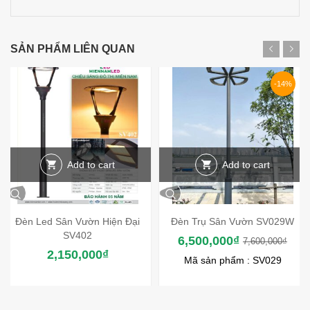
SẢN PHẨM LIÊN QUAN
-14%
Add to cart
Add to cart
Đèn Led Sân Vườn Hiện Đại
Đèn Trụ Sân Vườn SV029W
SV402
6,500,000
₫
7,600,000
₫
2,150,000
₫
Mã sản phẩm : SV029