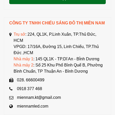
CÔNG TY TNHH CHIẾU SÁNG ĐÔ THỊ MIỀN NAM
Trụ sở
: 224, QL1K, P.Linh Xuân, TP.Thủ Đức,
HCM
VPGD: 17/16A, Đường 15, Linh Chiểu, TP.Thủ
Đức ,HCM
Nhà máy 1
: 145 QL1K - TP.Dĩ An - BÌnh Dương
Nhà máy 2
: Số 25 Khu Phố Bình Quế B, Phường
Bình Chuẩn, TP Thuận An - Bình Dương
028. 66600499
0918 377 468
miennam.kt@gmail.com
miennamled.com