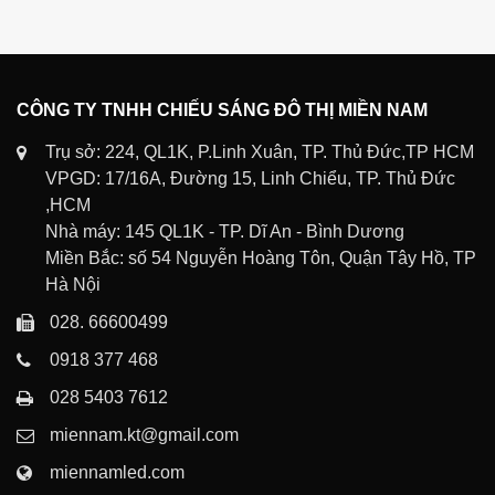
CÔNG TY TNHH CHIẾU SÁNG ĐÔ THỊ MIỀN NAM
Trụ sở: 224, QL1K, P.Linh Xuân, TP. Thủ Đức,TP HCM
VPGD: 17/16A, Đường 15, Linh Chiểu, TP. Thủ Đức
,HCM
Nhà máy: 145 QL1K - TP. Dĩ An - Bình Dương
Miền Bắc: số 54 Nguyễn Hoàng Tôn, Quận Tây Hồ, TP
Hà Nội
028. 66600499
0918 377 468
028 5403 7612
miennam.kt@gmail.com
miennamled.com