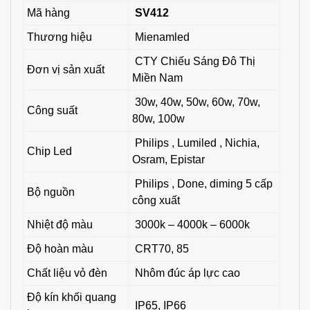
Mã hàng
SV412
Thương hiệu
Mienamled
CTY Chiếu Sáng Đô Thị
Đơn vị sản xuất
Miền Nam
30w, 40w, 50w, 60w, 70w,
Công suất
80w, 100w
Philips , Lumiled , Nichia,
Chip Led
Osram, Epistar
Philips , Done, diming 5 cấp
Bộ nguồn
công xuất
Nhiệt độ màu
3000k – 4000k – 6000k
Độ hoàn màu
CRT70, 85
Chất liệu vỏ đèn
Nhôm đúc áp lực cao
Độ kín khối quang
IP65, IP66