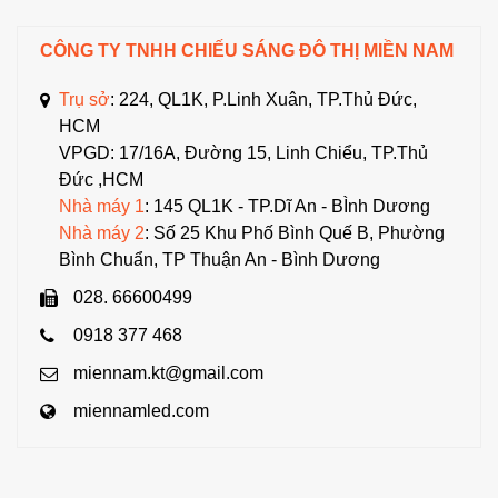
CÔNG TY TNHH CHIẾU SÁNG ĐÔ THỊ MIỀN NAM
Trụ sở
: 224, QL1K, P.Linh Xuân, TP.Thủ Đức,
HCM
VPGD: 17/16A, Đường 15, Linh Chiểu, TP.Thủ
Đức ,HCM
Nhà máy 1
: 145 QL1K - TP.Dĩ An - BÌnh Dương
Nhà máy 2
: Số 25 Khu Phố Bình Quế B, Phường
Bình Chuẩn, TP Thuận An - Bình Dương
028. 66600499
0918 377 468
miennam.kt@gmail.com
miennamled.com