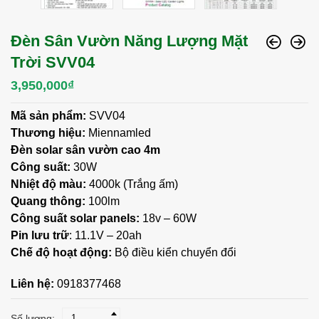
Đèn Sân Vườn Năng Lượng Mặt
Trời SVV04
3,950,000
₫
Mã sản phẩm:
SVV04
Thương hiệu:
Miennamled
Đèn solar sân vườn cao 4m
Công suất:
30W
Nhiệt độ màu:
4000k (Trắng ấm)
Quang thông:
100lm
Công suất solar panels:
18v – 60W
Pin lưu trữ
: 11.1V – 20ah
Chế độ hoạt động:
Bộ điều kiển chuyển đổi
Liên hệ:
0918377468
Số lượng: