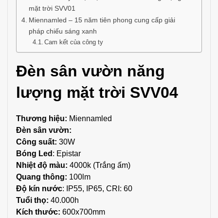
mặt trời SVV01
Miennamled – 15 năm tiên phong cung cấp giải
pháp chiếu sáng xanh
Cam kết của công ty
Đèn sân vườn năng
lượng mặt trời SVV04
Thương hiệu:
Miennamled
Đèn sân vườn:
Công suất:
30W
Bóng Led
: Epistar
Nhiệt độ màu:
4000k (Trắng ấm)
Quang thông:
100lm
Độ kín nước
: IP55, IP65, CRI: 60
Tuổi thọ:
40.000h
Kích thước:
600x700mm