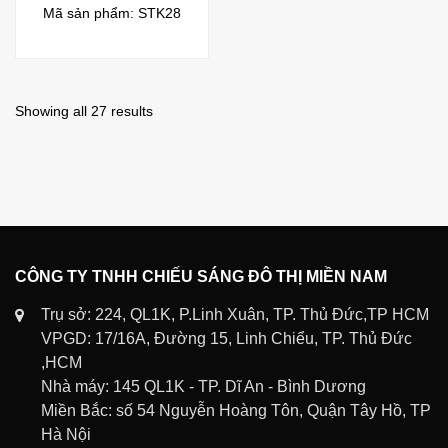
Mã sản phẩm: STK28
Showing all 27 results
CÔNG TY TNHH CHIẾU SÁNG ĐÔ THỊ MIỀN NAM
Trụ sở: 224, QL1K, P.Linh Xuân, TP. Thủ Đức,TP HCM
VPGD: 17/16A, Đường 15, Linh Chiểu, TP. Thủ Đức
,HCM
Nhà máy: 145 QL1K - TP. Dĩ An - Bình Dương
Miền Bắc: số 54 Nguyễn Hoàng Tôn, Quận Tây Hồ, TP
Hà Nội