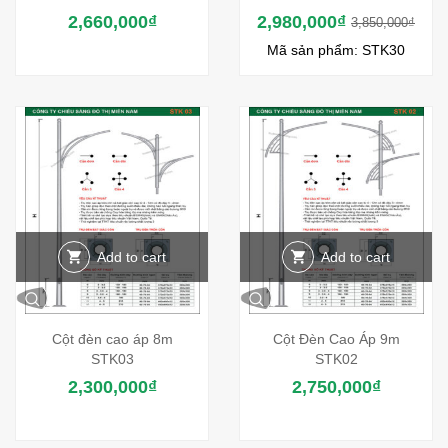
2,660,000
₫
2,980,000
₫
3,850,000
₫
Mã sản phẩm: STK30
Add to cart
Add to cart
Cột đèn cao áp 8m
Cột Đèn Cao Áp 9m
STK03
STK02
2,300,000
₫
2,750,000
₫