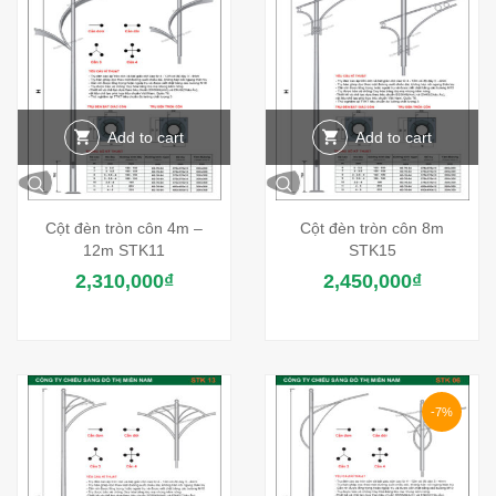
Add to cart
Add to cart
Cột đèn tròn côn 4m –
Cột đèn tròn côn 8m
12m STK11
STK15
2,310,000
₫
2,450,000
₫
-7%