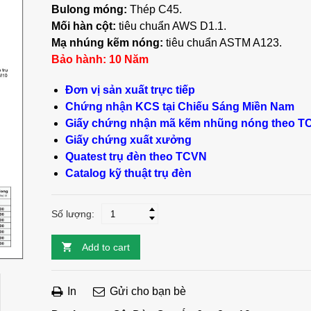
Bulong móng:
Thép C45.
Mối hàn cột:
tiêu chuẩn AWS D1.1.
Mạ nhúng kẽm nóng:
tiêu chuẩn ASTM A123.
Bảo hành: 10 Năm
Đơn vị sản xuất trực tiếp
Chứng nhận KCS tại Chiếu Sáng Miền Nam
Giấy chứng nhận mã kẽm nhũng nóng theo T
Giấy chứng xuất xưởng
Quatest trụ đèn theo TCVN
Catalog kỹ thuật trụ đèn
Số lượng:
Add to cart
In
Gửi cho bạn bè