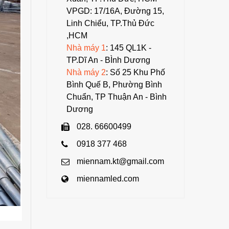
VPGD: 17/16A, Đường 15,
Linh Chiểu, TP.Thủ Đức
,HCM
Nhà máy 1
: 145 QL1K -
TP.Dĩ An - BÌnh Dương
Nhà máy 2
: Số 25 Khu Phố
Bình Quế B, Phường Bình
Chuẩn, TP Thuận An - Bình
Dương
028. 66600499
0918 377 468
miennam.kt@gmail.com
miennamled.com