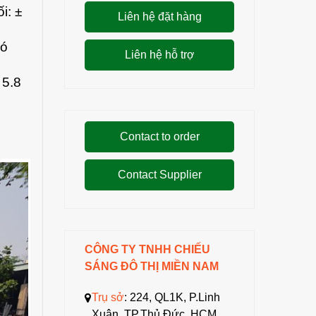
i: ±
Liên hệ đặt hàng
có
Liên hệ hỗ trợ
 5.8
Contact to order
Contact Supplier
CÔNG TY TNHH CHIẾU
SÁNG ĐÔ THỊ MIỀN NAM
Trụ sở
: 224, QL1K, P.Linh
Xuân, TP.Thủ Đức, HCM