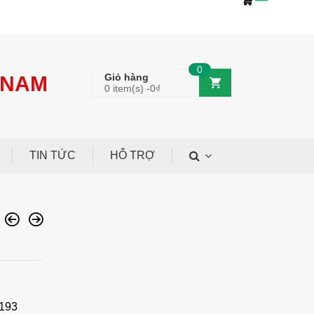
0918 377 468
miennam.kt@gmail.com
0
Giỏ hàng
 NAM
0 item(s) -
0
₫
TIN TỨC
HỖ TRỢ
3193