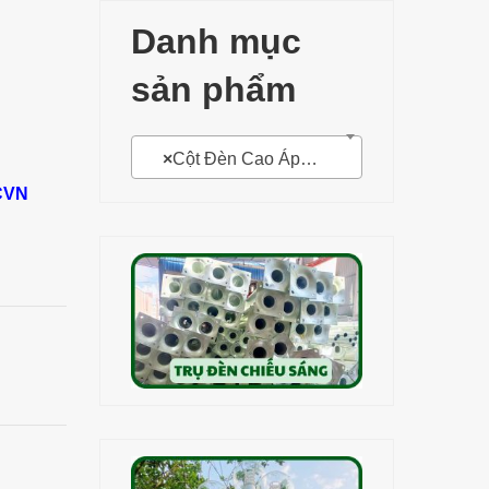
Danh mục
sản phẩm
×
Cột Đèn Cao Áp 6m, 8m, 10m
CVN