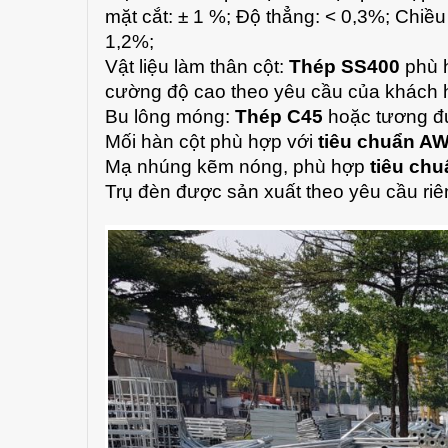
mặt cắt: ± 1 %; Độ thẳng: < 0,3%; Chiều
1,2%;
Vật liệu làm thân cột:
Thép SS400
phù 
cường độ cao theo yêu cầu của khách 
Bu lông móng:
Thép C45
hoặc tương đư
Mối hàn cột phù hợp với
tiêu chuẩn A
Mạ nhúng kẽm nóng, phù hợp
tiêu ch
Trụ đèn được sản xuất theo yêu cầu ri