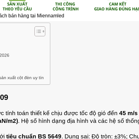
ách bán hàng tại Miennamled
 2026
n xuất cột đèn uy tín
K09
 tính toán thiết kế chịu được tốc độ gió đến
45 m/s
aN/m2)
. Hệ số hình dạng địa hình và các hệ số thốn
với
tiêu chuẩn BS 5649
. Dung sai: Độ tròn: ±3%; Chu