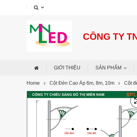
My account
Services
Support
CÔNG TY T
GIỚI THIỆU
SẢN PHẨM
Home
Cột Đèn Cao Áp 6m, 8m, 10m
Cột đ