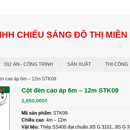
NHH CHIẾU SÁNG ĐÔ THỊ MIỀN
DỰ ÁN - CÔNG TRÌNH
SẢN XUẤT
THI CÔNG
èn cao áp 6m – 12m STK09
Cột đèn cao áp 6m – 12m STK09
2,650,000
₫
Mã sản phẩm
: STK09
Chiều cao
: 4m – 12m
Vật liệu:
Thép SS400 đạt chuẩn JIS G 3101, JIS G 