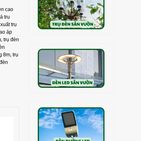
èn cao
á trụ
xuất trụ
cao áp
m
,
trụ đèn
đèn
g 8m
,
trụ
 đèn