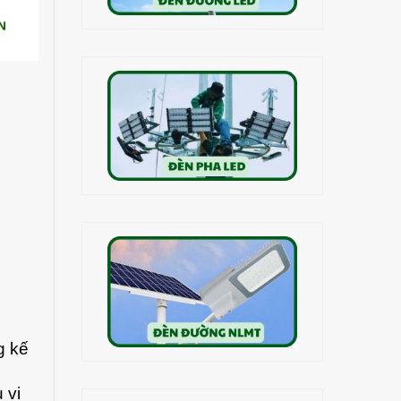
g kế
 vi