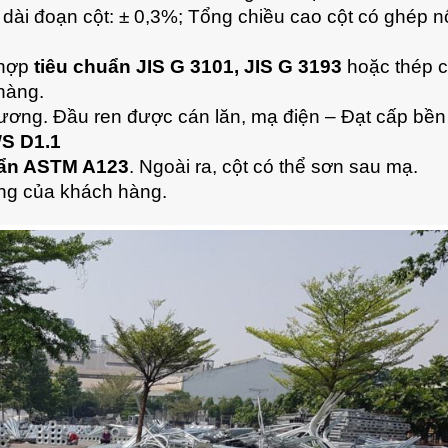
 dài đoạn cột: ± 0,3%; Tổng chiều cao cột có ghép nố
hợp
tiêu chuẩn JIS G 3101, JIS G 3193
hoặc thép 
hàng.
ơng. Đầu ren được cán lăn, mạ điện – Đạt cấp bền
WS D1.1
uẩn ASTM A123
. Ngoài ra, cột có thể sơn sau mạ.
êng của khách hàng.