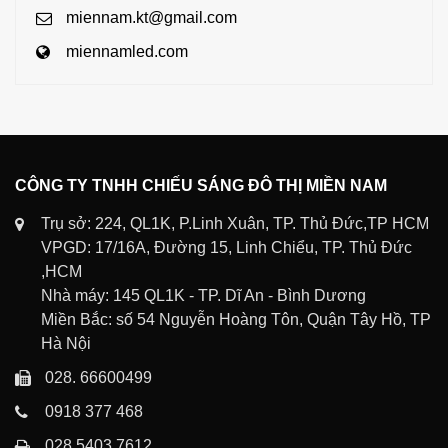
miennam.kt@gmail.com
miennamled.com
CÔNG TY TNHH CHIẾU SÁNG ĐÔ THỊ MIỀN NAM
Trụ sở: 224, QL1K, P.Linh Xuân, TP. Thủ Đức,TP HCM
VPGD: 17/16A, Đường 15, Linh Chiểu, TP. Thủ Đức
,HCM
Nhà máy: 145 QL1K - TP. Dĩ An - Bình Dương
Miền Bắc: số 54 Nguyễn Hoàng Tôn, Quận Tây Hồ, TP
Hà Nội
028. 66600499
0918 377 468
028 5403 7612