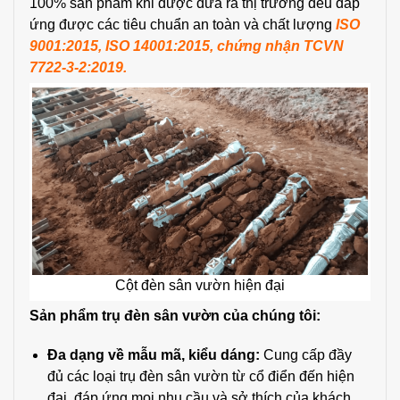
100% sản phẩm khi được đưa ra thị trường đều đáp
ứng được các tiêu chuẩn an toàn và chất lượng
ISO
9001:2015, ISO 14001:2015, chứng nhận TCVN
7722-3-2:2019.
Cột đèn sân vườn hiện đại
Sản phẩm trụ đèn sân vườn của chúng tôi:
Đa dạng về mẫu mã, kiểu dáng:
Cung cấp đầy
đủ các loại trụ đèn sân vườn từ cổ điển đến hiện
đại, đáp ứng mọi nhu cầu và sở thích của khách