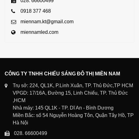
028. 66600499
0918 377 468
miennam.kt@gmail.com
miennamled.com
CÔNG TY TNHH CHIẾU SÁNG ĐÔ THỊ MIỀN NAM
Trụ sở: 224, QL1K, P.Linh Xuân, TP. Thủ Đức,TP HCM
VPGD: 17/16A, Đường 15, Linh Chiểu, TP. Thủ Đức
,HCM
Nhà máy: 145 QL1K - TP. Dĩ An - Bình Dương
Miền Bắc: số 54 Nguyễn Hoàng Tôn, Quận Tây Hồ, TP
Hà Nội
028. 66600499