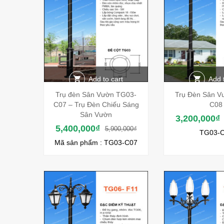
Add to cart
Add 
Trụ đèn Sân Vườn TG03-
Trụ Đèn Sân V
C07 – Trụ Đèn Chiếu Sáng
C08
Sân Vườn
3,200,000
₫
5,400,000
₫
5,900,000
₫
TG03-
Mã sản phẩm : TG03-C07