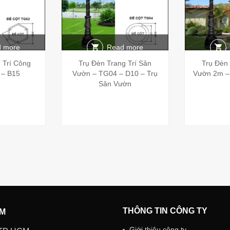
 more
Read more
 Trí Công
Trụ Đèn Trang Trí Sân
Trụ Đèn 
 – B15
Vườn – TG04 – D10 – Trụ
Vườn 2m –
Sân Vườn
THÔNG TIN CÔNG TY
AM
Giới thiệu công ty