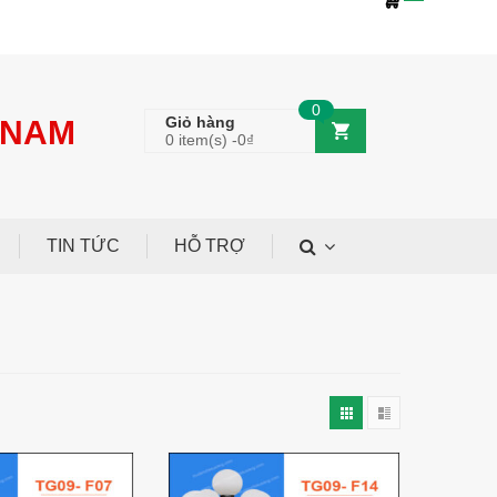
0918 377 468
miennam.kt@gmail.com
0
Giỏ hàng
 NAM
0 item(s) -
0
₫
TIN TỨC
HỖ TRỢ