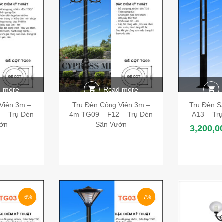
 more
Read more
Viên 3m –
Trụ Đèn Công Viên 3m –
Trụ Đèn 
 – Trụ Đèn
4m TG09 – F12 – Trụ Đèn
A13 – Trụ
ờn
Sân Vườn
3,200,0
-6%
-7%