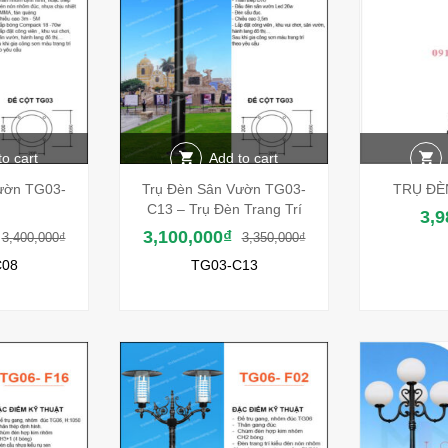
to cart
Add to cart
ườn TG03-
Trụ Đèn Sân Vườn TG03-
TRỤ ĐÈ
C13 – Trụ Đèn Trang Trí
3,9
3,100,000
₫
3,400,000
₫
3,350,000
₫
C08
TG03-C13