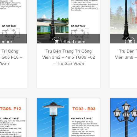
 more
Read more
 Trí Công
Trụ Đèn Trang Trí Công
Trụ Đèn 
TG06 F16 –
Viên 3m2 – 4m5 TG06 F02
Viên 3m8 
Vườn
– Trụ Sân Vườn