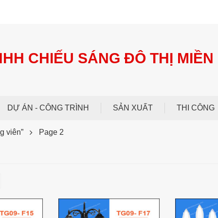
NHH CHIẾU SÁNG ĐÔ THỊ MIỀN
DỰ ÁN - CÔNG TRÌNH
SẢN XUẤT
THI CÔNG
g viên”
Page 2