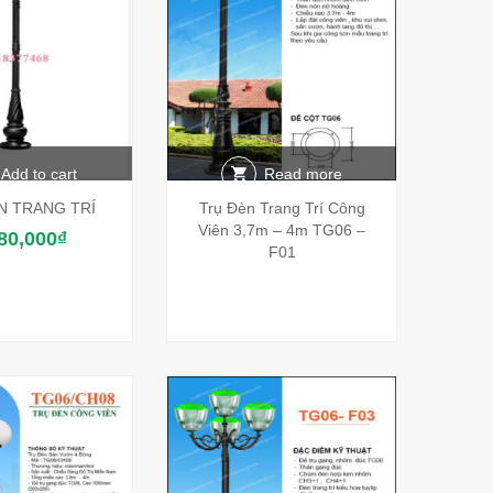
Add to cart
Read more
N TRANG TRÍ
Trụ Đèn Trang Trí Công
Viên 3,7m – 4m TG06 –
80,000
₫
F01