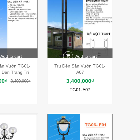
Add to cart
Add to cart
Sân Vườn TG01-
Trụ Đèn Sân Vườn TG01-
 Đèn Trang Trí
A07
00
₫
3,400,000
₫
3,400,000
₫
TG01-A07