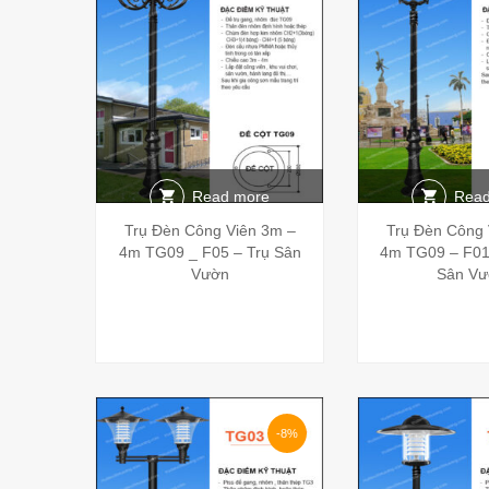
Read more
Read
Trụ Đèn Công Viên 3m –
Trụ Đèn Công 
4m TG09 _ F05 – Trụ Sân
4m TG09 – F01
Vườn
Sân Vư
-8%