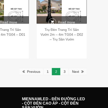
Read more
Read more
Trang Trí Sân
Trụ Đèn Trang Trí Sân
 4m TG04 – D01
Vườn 2m – 4m TG04 – D02
– Trụ Sân Vườn
Previous
1
2
3
Next
MIENNAMLED - ĐÈN ĐƯỜNG LED
- CỘT ĐÈN CAO ÁP - CỘT ĐÈN
SÂN VƯỜN