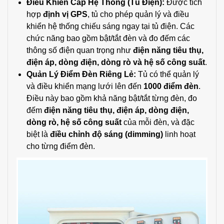
Điều Khiển Cấp Hệ Thống (Tủ Điện):
Được tích
hợp
định vị GPS
, tủ cho phép quản lý và điều
khiển hệ thống chiếu sáng ngay tại tủ điện. Các
chức năng bao gồm bật/tắt đèn và đo đếm các
thông số điện quan trọng như
điện năng tiêu thụ,
điện áp, dòng điện, dòng rò và hệ số công suất
.
Quản Lý Điểm Đèn Riêng Lẻ:
Tủ có thể quản lý
và điều khiển mạng lưới lên đến
1000 điểm đèn
.
Điều này bao gồm khả năng bật/tắt từng đèn, đo
đếm
điện năng tiêu thụ, điện áp, dòng điện,
dòng rò, hệ số công suất
của mỗi đèn, và đặc
biệt là
điều chỉnh độ sáng (dimming)
linh hoạt
cho từng điểm đèn.