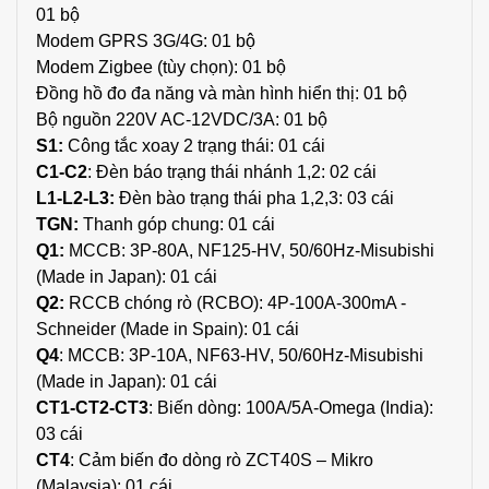
01 bộ
Modem GPRS 3G/4G: 01 bộ
Modem Zigbee (tùy chọn): 01 bộ
Đồng hồ đo đa năng và màn hình hiển thị: 01 bộ
Bộ nguồn 220V AC-12VDC/3A: 01 bộ
S1:
Công tắc xoay 2 trạng thái: 01 cái
C1-C2
: Đèn báo trạng thái nhánh 1,2: 02 cái
L1-L2-L3:
Đèn bào trạng thái pha 1,2,3: 03 cái
TGN:
Thanh góp chung: 01 cái
Q1:
MCCB: 3P-80A, NF125-HV, 50/60Hz-Misubishi
(Made in Japan): 01 cái
Q2:
RCCB chóng rò (RCBO): 4P-100A-300mA -
Schneider (Made in Spain): 01 cái
Q4
: MCCB: 3P-10A, NF63-HV, 50/60Hz-Misubishi
(Made in Japan): 01 cá
i
CT1-CT2-CT3
: Biến dòng: 100A/5A-Omega (India):
03 cái
CT4
: Cảm biến đo dòng rò ZCT40S – Mikro
(Malaysia): 01 cái