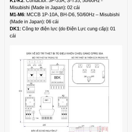
K1-K2
: Contactor: 3P-35A, S-T35, 50/60Hz -
Misubishi (Made in Japan): 02 cái
M1-M6
: MCCB 1P-10A, BH-D6, 50/60Hz – Misubishi
(Made in Japan): 06 cái
DK1:
Công tơ điện lực (do Điện Lực cung cấp): 01
cái