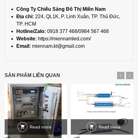
Công Ty Chiếu Sáng Đô Thị Miền Nam
Địa chỉ:
224, QL1K, P. Linh Xuân, TP. Thủ Đức,
TP. HCM
Hotline/Zalo:
0918 377 468
/
0984 567 468
Website:
https://miennamled.com/
Email:
miennam.kt@gmail.com
SẢN PHẨM LIÊN QUAN
Read more
Read more