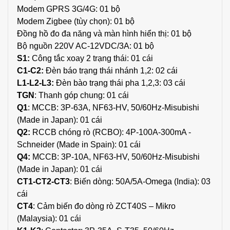
Modem GPRS 3G/4G: 01 bộ
Modem Zigbee (tùy chọn): 01 bộ
Đồng hồ đo đa năng và màn hình hiển thị: 01 bộ
Bộ nguồn 220V AC-12VDC/3A: 01 bộ
S1:
Công tắc xoay 2 trạng thái: 01 cái
C1-C2:
Đèn báo trạng thái nhánh 1,2: 02 cái
L1-L2-L3:
Đèn bào trạng thái pha 1,2,3: 03 cái
TGN
: Thanh góp chung: 01 cái
Q1
: MCCB: 3P-63A, NF63-HV, 50/60Hz-Misubishi
(Made in Japan): 01 cái
Q2:
RCCB chóng rò (RCBO): 4P-100A-300mA -
Schneider (Made in Spain): 01 cái
Q4:
MCCB: 3P-10A, NF63-HV, 50/60Hz-Misubishi
(Made in Japan): 01 cái
CT1-CT2-CT3
: Biến dòng: 50A/5A-Omega (India): 03
cái
CT4
: Cảm biến đo dòng rò ZCT40S – Mikro
(Malaysia): 01 cái